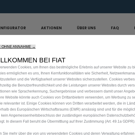
6.000 € staatliche Förderprämie für E-Autos. Mehr erf
NFIGURATOR
AKTIONEN
ÜBER UNS
FAQ
R OHNE ANNAHME →
er LA PRIMA 1.2 Benzin 81kW (110PS) Manuell
LLKOMMEN BEI FIAT
verwenden Cookies, um Ihnen das bestmögliche Erlebnis auf unserer Website zu bi
ies ermöglichen es uns, Ihnen Kernfunktionalitäten wie Sicherheit, Netzwerkman
itzustellen und die Verfügbarkeit unserer Websites sicherzustellen. Cookies verbe
chzeitig die Benutzerfreundlichkeit und die Leistungen unserer Websites durch ver
F
tionen wie Spracherkennung, Suchergebnisse und verbessern damit unser Angebot
re Website könnte auch Cookies von Drittanbietern verwenden, um Werbung zu s
LA
Sie relevanter ist. Einige Cookies können von Dritten verarbeitet werden, die in Län
rhalb des Europäischen Wirtschaftsraums (EWR) ansässig sind und für die mögli
 kein Angemessenheitsbeschluss der zuständigen europäischen Datenschutzbeh
M
iegt. In diesem Fall beruht die Übermittlung auf Ihrer Zustimmung (Art. 49.1a GDPR)
 Sie mehr über die von uns verwendeten Cookies und deren Verwaltung erfahren