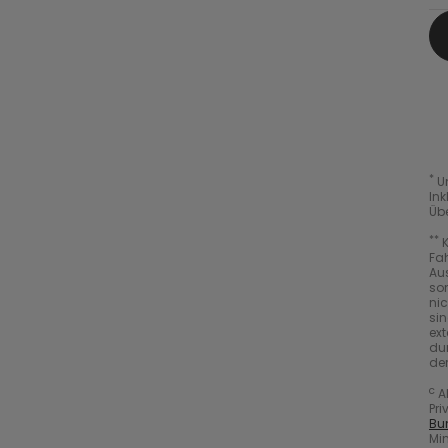
*
Un
Ink
Üb
**
K
Fah
Au
so
nic
sin
ext
du
der
c
A
Pri
Bu
Min