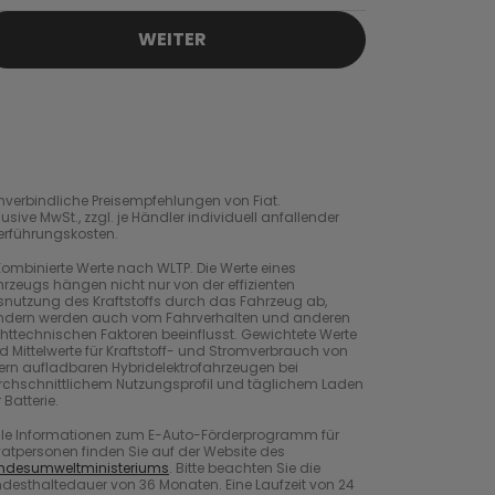
WEITER
verbindliche Preisempfehlungen von Fiat.
lusive MwSt., zzgl. je Händler individuell anfallender
erführungskosten.
ombinierte Werte nach WLTP. Die Werte eines
rzeugs hängen nicht nur von der effizienten
snutzung des Kraftstoffs durch das Fahrzeug ab,
ndern werden auch vom Fahrverhalten und anderen
httechnischen Faktoren beeinflusst. Gewichtete Werte
d Mittelwerte für Kraftstoff- und Stromverbrauch von
ern aufladbaren Hybridelektrofahrzeugen bei
rchschnittlichem Nutzungsprofil und täglichem Laden
 Batterie.
lle Informationen zum E-Auto-Förderprogramm für
vatpersonen finden Sie auf der Website des
ndesumweltministeriums
. Bitte beachten Sie die
desthaltedauer von 36 Monaten. Eine Laufzeit von 24