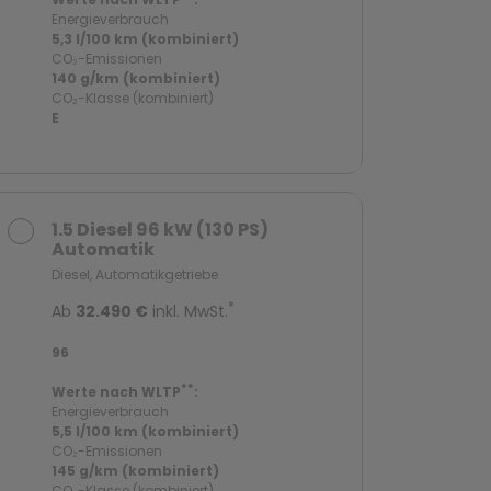
Energieverbrauch
5,3 l/100 km (kombiniert)
CO₂-Emissionen
140 g/km (kombiniert)
CO₂-Klasse (kombiniert)
E
1.5 Diesel 96 kW (130 PS)
Automatik
Diesel, Automatikgetriebe
*
Ab
32.490 €
inkl. MwSt.
96
**
Werte nach WLTP
:
Energieverbrauch
5,5 l/100 km (kombiniert)
CO₂-Emissionen
145 g/km (kombiniert)
CO₂-Klasse (kombiniert)