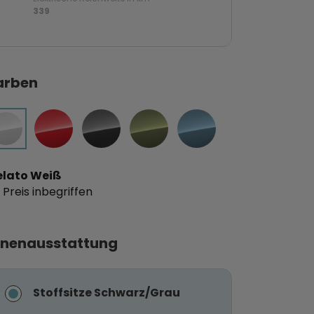
339
arben
elato Weiß
 Preis inbegriffen
nnenausstattung
Stoffsitze Schwarz/Grau