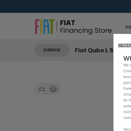
Bis zu 
KO
WEITE
Fiat Qubo L 5-Sitz
ZURÜCK
WI
Wir 
Cook
bere
glei
Funk
Unse
für 
auße
noch
vorl
Wenn