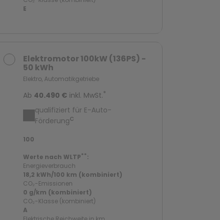
E
Elektromotor 100kW (136PS) -
50 kWh
Elektro, Automatikgetriebe
*
Ab
40.490 €
inkl. MwSt.
qualifiziert für E-Auto-
c
Förderung
100
**
Werte nach WLTP
:
Energieverbrauch
18,2 kWh/100 km (kombiniert)
CO₂-Emissionen
0 g/km (kombiniert)
CO₂-Klasse (kombiniert)
A
Elektrische Reichweite in km