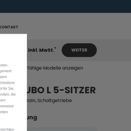
ahren >>
KONTAKT
*
29.490 €
inkl. MwSt.
WEITER
eten.
Nur förderfähige Modelle anzeigen
agement
ssern
schiedene
IAT QUBO L 5-SITZER
 für Sie.
enden, die
 PRIMA
|
Benzin, Schaltgetriebe
dern
cherweise
örden
otorisierung
.
 möchten,