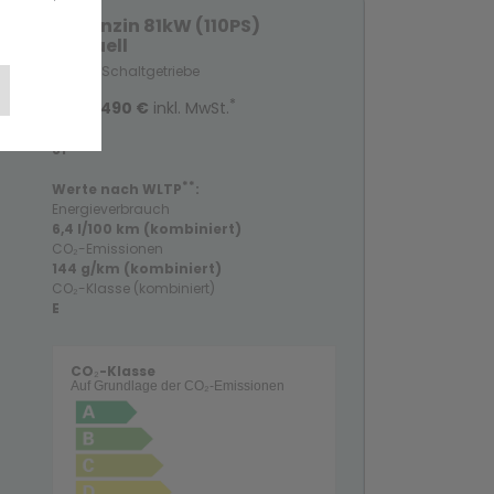
1.2 Benzin 81kW (110PS)
Manuell
Benzin, Schaltgetriebe
*
Ab
29.490 €
inkl. MwSt.
81
**
Werte nach WLTP
:
Energieverbrauch
6,4 l/100 km (kombiniert)
CO₂-Emissionen
144 g/km (kombiniert)
CO₂-Klasse (kombiniert)
E
CO₂-Klasse
Auf Grundlage der CO₂-Emissionen